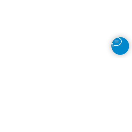
Announce Ru
Контакты
© Announce.ru - 2026. Копирование контента разрешено